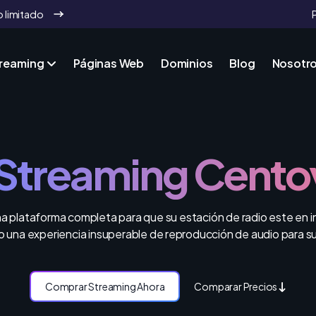
 limitado
treaming
Páginas Web
Dominios
Blog
Nosotr
 Streaming Cento
 plataforma completa para que su estación de radio este en i
o una experiencia insuperable de reproducción de audio para s
Comprar Streaming Ahora
Comparar Precios