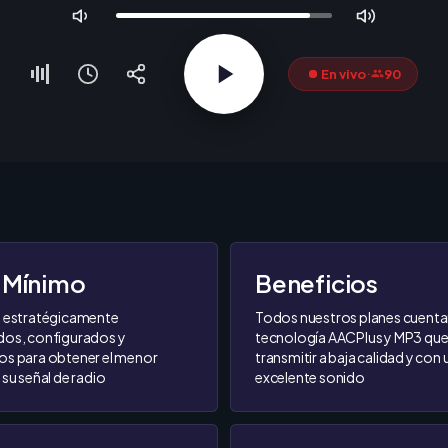
 Mínimo
Beneficios
s estratégicamente
Todos nuestros planes cuenta
dos, configurados y
tecnología AACPlus y MP3 que
os para obtener el menor
transmitir a baja calidad y con 
 su señal de radio
excelente sonido