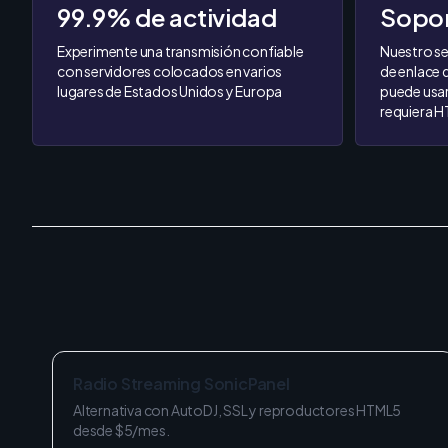
99.9% de actividad
Sopor
Experimente una transmisión confiable
Nuestro se
con servidores colocados en varios
de enlace 
lugares de Estados Unidos y Europa
puede usar
requiera 
Radio Streaming SonicPanel
Alternativa con AutoDJ, SSL y reproductores HTML5
desde $5/mes.