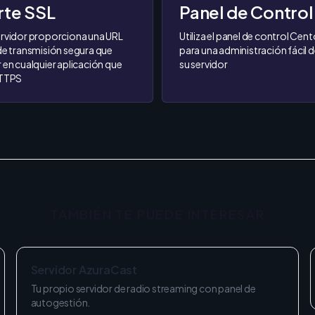
te SSL
Panel de Control
rvidor proporciona una URL
Utiliza el panel de control Cen
de transmisión segura que
para una administración fácil d
 en cualquier aplicación que
su servidor
HTTPS
TAMBIÉN TE PUEDE INTERESAR
Servidor AzuraCast
Tu propio servidor de radio streaming con panel de
autogestión.