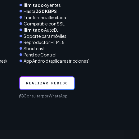
Ilimitado
oyentes
Hasta
320 KBPS
Tranferencia Ilimitada
Compatible con SSL
Ilimitado
AutoDJ
Soporte para móviles
Reproductor HTML5
Shoutcast
Panel de Control
nes)
App Android (aplica restricciones)
REALIZAR PEDIDO
Consultar por WhatsApp