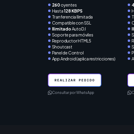
260
oyentes
Hasta
128 KBPS
H
Tranferencia Ilimitada
T
Compatible con SSL
C
Ilimitado
AutoDJ
I
Soporte para móviles
S
Reproductor HTML5
R
Shoutcast
S
Panel de Control
P
App Android (aplica restricciones)
A
REALIZAR PEDIDO
Consultar por WhatsApp
C