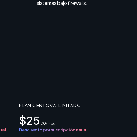
sistemas bajo firewalls.
PLAN CENTOVA ILIMITADO
$25
.00/mes
ual
Descuento por suscripción anual