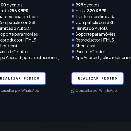
400
oyentes
999
oyentes
asta
256 KBPS
Hasta
320 KBPS
ranferencia Ilimitada
Tranferencia Ilimitada
ompatible con SSL
Compatible con SSL
limitado
AutoDJ
Ilimitado
AutoDJ
oporte para móviles
Soporte para móviles
eproductor HTML5
Reproductor HTML5
houtcast
Shoutcast
anel de Control
Panel de Control
pp Android (aplica restricciones)
App Android (aplica restriccio
REALIZAR PEDIDO
REALIZAR PEDIDO
onsultar por WhatsApp
Consultar por WhatsApp