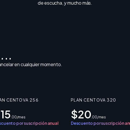
de escucha, y mucho más.
...
cancelar en cualquier momento.
AN CENTOVA 256
PLAN CENTOVA 320
15
$20
.00/mes
.00/mes
cuento por suscripción anual
Descuento por suscripción an