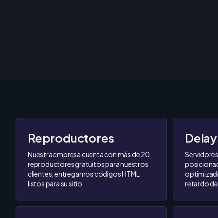
Reproductores
Delay
Nuestra empresa cuenta con más de 20
Servidore
reproductores gratuitos para nuestros
posiciona
clientes, entregamos códigos HTML
optimizad
listos para su sitio
retardo de