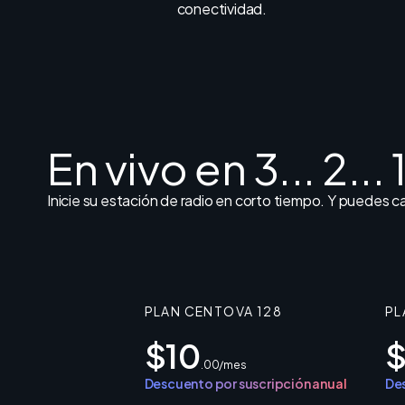
conectividad.
En vivo en 3... 2... 1
Inicie su estación de radio en corto tiempo. Y puedes 
PLAN CENTOVA 128
PL
$10
$
.00/mes
Descuento por suscripción anual
Des