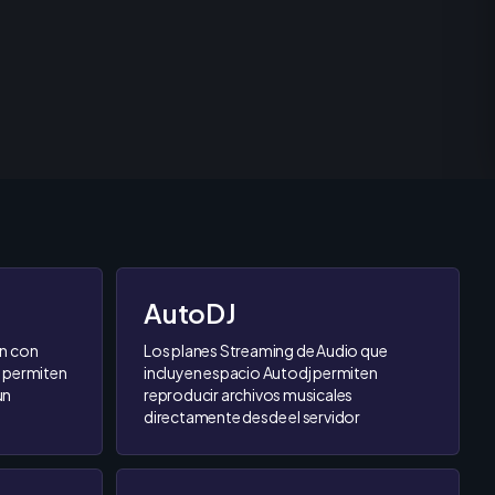
AutoDJ
n con
Los planes Streaming de Audio que
 permiten
incluyen espacio Autodj permiten
un
reproducir archivos musicales
directamente desde el servidor