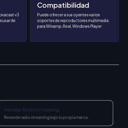
Compatibilidad
tovacast v3
Puede ofrecer a sus oyentes varios
e usar de
soportes de reproductores multimedia
para Winamp, Real, Windows Player
Reseller Radio Streaming
Revende radio streaming bajo tu propia marca.