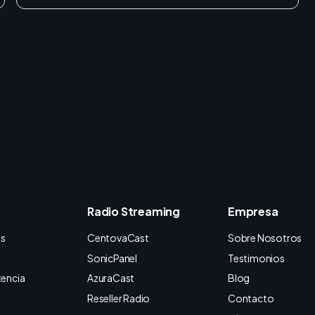
Radio Streaming
Empresa
os
CentovaCast
Sobre Nosotros
SonicPanel
Testimonios
tencia
AzuraCast
Blog
Reseller Radio
Contacto