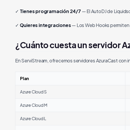
✓
Tienes programación 24/7
— El AutoDJ de Liquidso
✓
Quieres integraciones
— Los Web Hooks permiten c
¿Cuánto cuesta un servidor A
En ServiStream, ofrecemos servidores AzuraCast con in
Plan
Azure Cloud S
Azure Cloud M
Azure Cloud L