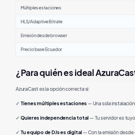
Múltiples estaciones
HLS/Adaptive Bitrate
Emisión desde browser
Precio base Ecuador
¿Para quién es ideal AzuraCas
AzuraCast es la opción correcta si:
✓
Tienes múltiples estaciones
— Una sola instalaci
✓
Quieres independencia total
— Tu servidor es tuyo
✓
Tu equipo de DJs es digital
— Con la emisión desde 