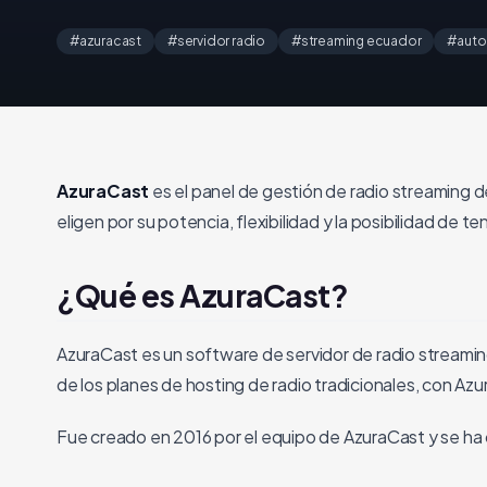
#azuracast
#servidor radio
#streaming ecuador
#auto
AzuraCast
es el panel de gestión de radio streaming 
eligen por su potencia, flexibilidad y la posibilidad de te
¿Qué es AzuraCast?
AzuraCast es un software de servidor de radio streaming
de los planes de hosting de radio tradicionales, con Az
Fue creado en 2016 por el equipo de AzuraCast y se ha