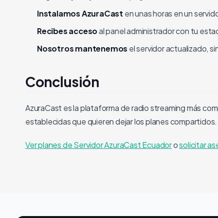
Instalamos AzuraCast
en unas horas en un servid
Recibes acceso
al panel administrador con tu esta
Nosotros mantenemos
el servidor actualizado, s
Conclusión
AzuraCast es la plataforma de radio streaming más compl
establecidas que quieren dejar los planes compartidos.
Ver planes de Servidor AzuraCast Ecuador
o
solicitar 