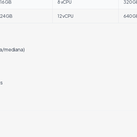
16 GB
8 vCPU
320 G
24 GB
12 vCPU
640 G
ña/mediana)
es