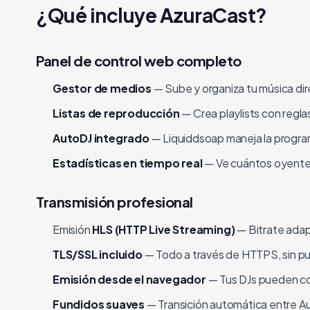
¿Qué incluye AzuraCast?
Panel de control web completo
Gestor de medios
— Sube y organiza tu música d
Listas de reproducción
— Crea playlists con regla
AutoDJ integrado
— Liquiddsoap maneja la program
Estadísticas en tiempo real
— Ve cuántos oyentes
Transmisión profesional
Emisión
HLS (HTTP Live Streaming)
— Bitrate adap
TLS/SSL incluido
— Todo a través de HTTPS, sin pu
Emisión desde el navegador
— Tus DJs pueden co
Fundidos suaves
— Transición automática entre Au