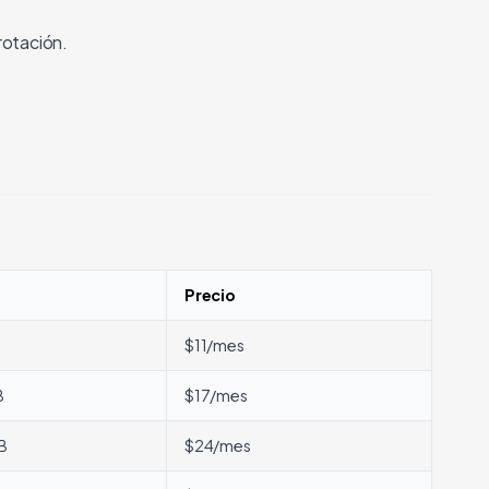
rotación.
Precio
$11/mes
B
$17/mes
B
$24/mes