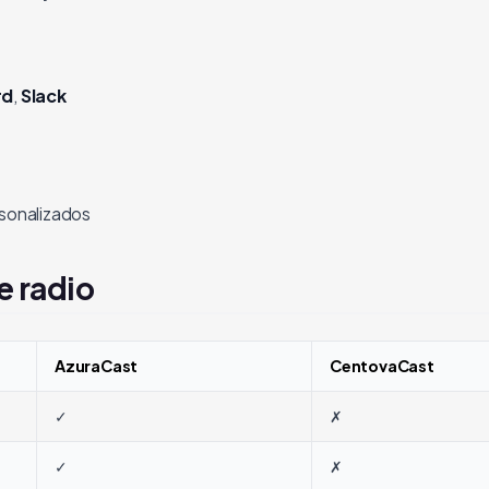
rd
,
Slack
sonalizados
e radio
AzuraCast
CentovaCast
✓
✗
✓
✗