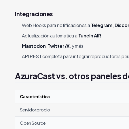
Integraciones
Web Hooks para notificaciones a
Telegram
,
Disco
Actualización automática a
TuneIn AIR
Mastodon
,
Twitter/X
, y más
API REST completa para integrar reproductores per
AzuraCast vs. otros paneles d
Característica
Servidor propio
Open Source