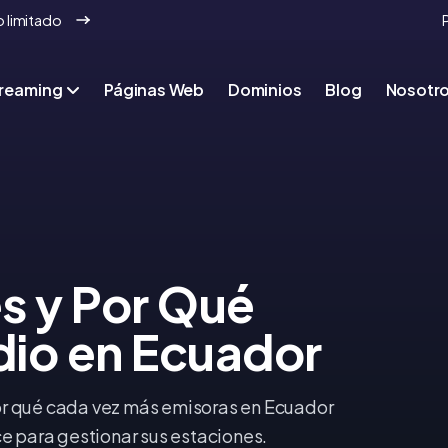
 limitado
treaming
Páginas Web
Dominios
Blog
Nosotr
s y Por Qué
dio en Ecuador
r qué cada vez más emisoras en Ecuador
e para gestionar sus estaciones.