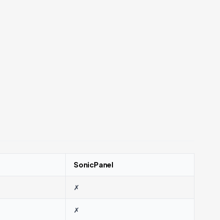
SonicPanel
✗
✗