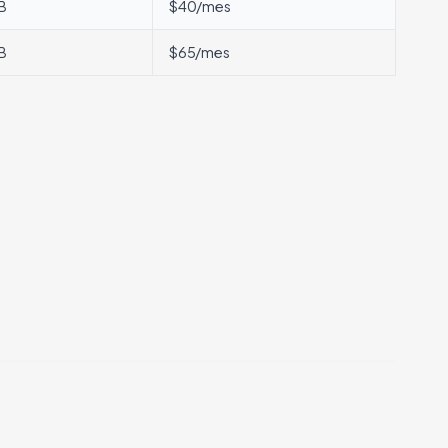
B
$40/mes
B
$65/mes