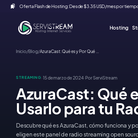
Oferta Flash de Hosting: Desde $3.35 USD/mes por tiempo
Hosting
S
Inicio
/
Blog
/
AzuraCast: Qué es y Por Qué Usarlo para tu Radio en Ecuador
·
·
15 de marzo de 2024
Por ServiStream
STREAMING
AzuraCast: Qué e
Usarlo para tu Ra
Descubre qué es AzuraCast, cómo funciona y po
eligen este panel de radio streaming open sourc