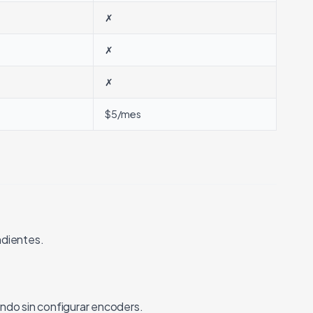
✗
✗
✗
$5/mes
ndientes.
ndo sin configurar encoders.