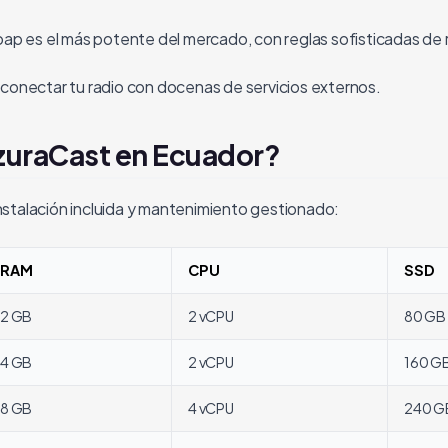
ap es el más potente del mercado, con reglas sofisticadas de 
onectar tu radio con docenas de servicios externos.
zuraCast en Ecuador?
stalación incluida y mantenimiento gestionado:
RAM
CPU
SSD
2 GB
2 vCPU
80 GB
4 GB
2 vCPU
160 G
8 GB
4 vCPU
240 G