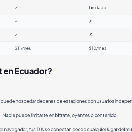
✓
Limitado
✓
✗
✓
✗
$11/mes
$10/mes
t en Ecuador?
ón puede hospedar decenas de estaciones con usuarios indepe
. Nadie puede limitarte en bitrate, oyentes o contenido.
el navegador, tus DJs se conectan desde cualquier lugar del mu